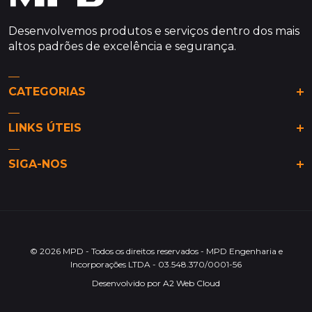
Desenvolvemos produtos e serviços dentro dos mais
altos padrões de excelência e segurança.
CATEGORIAS
Análises & Tendências
LINKS ÚTEIS
De olho na MPD
Dicas da MPD
Site MPD
Guia de Bairros
SIGA-NOS
Sobre Nós
Lifestyle & Decoração
Contato
Produtos & Lançamentos
Política de Privacidade
Oportunidades e Investimentos
Engenharia e Construção
© 2026 MPD - Todos os direitos reservados - MPD Engenharia e
Incorporações LTDA - 03.548.370/0001-56
Desenvolvido por
A2 Web Cloud