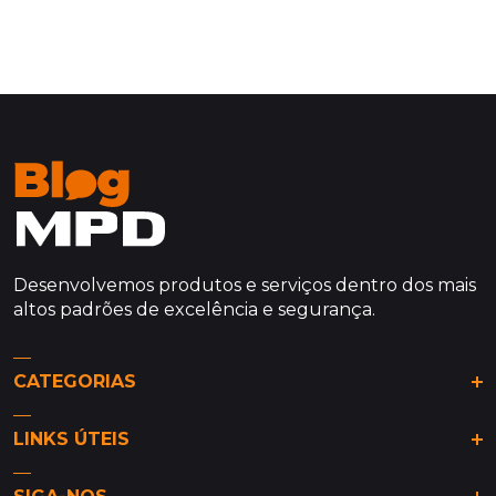
Desenvolvemos produtos e serviços dentro dos mais
altos padrões de excelência e segurança.
CATEGORIAS
Análises & Tendências
LINKS ÚTEIS
De olho na MPD
Dicas da MPD
Site MPD
Guia de Bairros