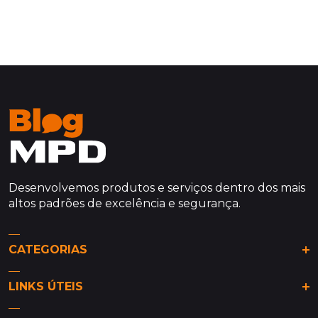
Desenvolvemos produtos e serviços dentro dos mais
altos padrões de excelência e segurança.
CATEGORIAS
Análises & Tendências
LINKS ÚTEIS
De olho na MPD
Dicas da MPD
Site MPD