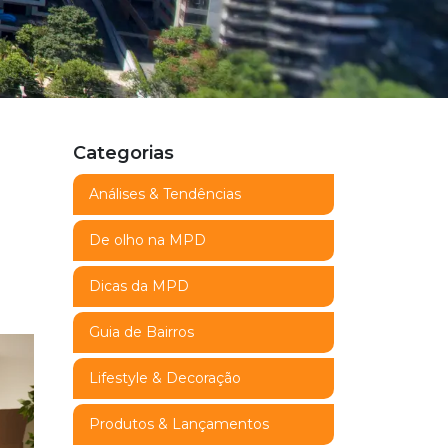
Categorias
Análises & Tendências
De olho na MPD
Dicas da MPD
Guia de Bairros
Lifestyle & Decoração
Produtos & Lançamentos