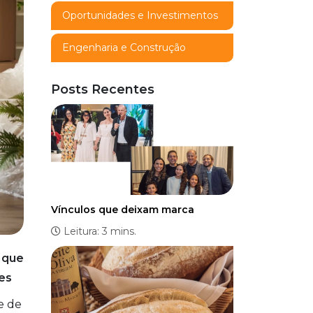
Oportunidades e Investimentos
Engenharia e Construção
Posts Recentes
Vínculos que deixam marca
Leitura: 3 mins.
 que
es
e de