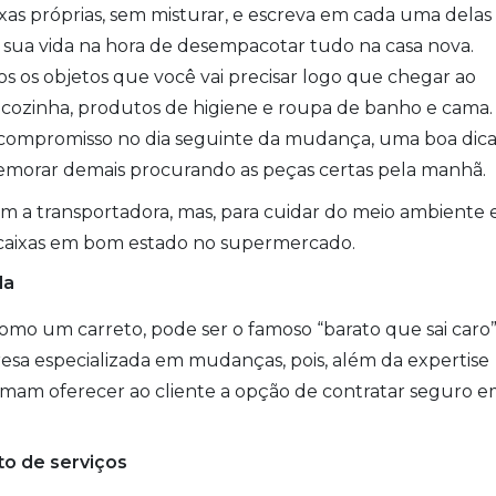
as próprias, sem misturar, e escreva em cada uma delas
 a sua vida na hora de desempacotar tudo na casa nova.
 os objetos que você vai precisar logo que chegar ao
de cozinha, produtos de higiene e roupa de banho e cama.
 compromisso no dia seguinte da mudança, uma boa dica
demorar demais procurando as peças certas pela manhã.
om a transportadora, mas, para cuidar do meio ambiente 
r caixas em bom estado no supermercado.
da
como um carreto, pode ser o famoso “barato que sai caro”
sa especializada em mudanças, pois, além da expertise
tumam oferecer ao cliente a opção de contratar seguro 
to de serviços