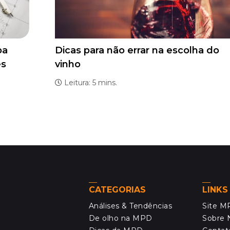
ba
Dicas para não errar na escolha do
es
vinho
Leitura: 5 mins.
CATEGORIAS
LINKS
Análises & Tendências
Site 
De olho na MPD
Sobre 