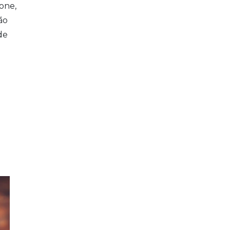
one,
ão
de