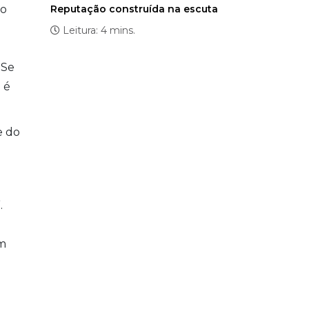
 o
Reputação construída na escuta
Leitura: 4 mins.
 Se
 é
e do
.
em