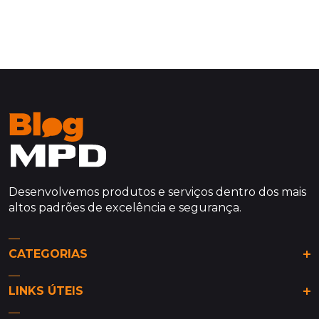
Desenvolvemos produtos e serviços dentro dos mais
altos padrões de excelência e segurança.
CATEGORIAS
Análises & Tendências
LINKS ÚTEIS
De olho na MPD
Dicas da MPD
Site MPD