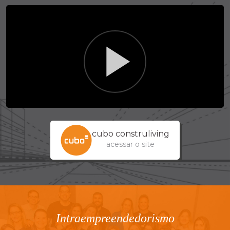
cubo construliving
acessar o site
Intraempreendedorismo