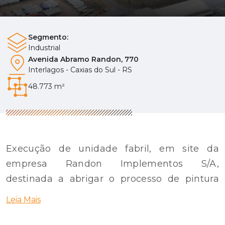
Segmento:
Industrial
Avenida Abramo Randon, 770
Interlagos - Caxias do Sul - RS
48.773 m²
Execução de unidade fabril, em site da
empresa Randon Implementos S/A,
destinada a abrigar o processo de pintura
eletrostática de chassis e de peças
Leia Mais
Leia Mais
automotivas, além de amplias os processos
de pintura a pó e pintura liquida na planta