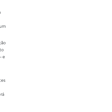
m
 um
ção
to
– e
tes
erá