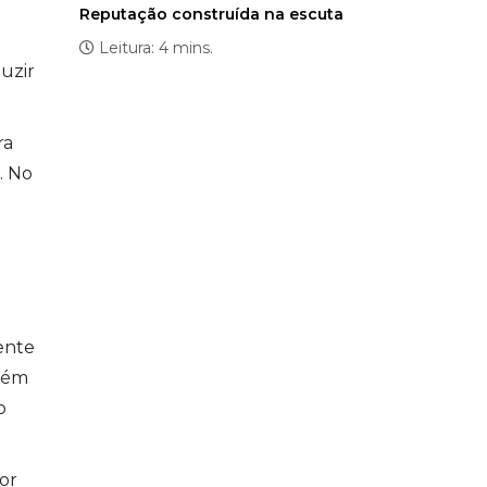
Reputação construída na escuta
Leitura: 4 mins.
duzir
ra
. No
ente
mbém
o
or