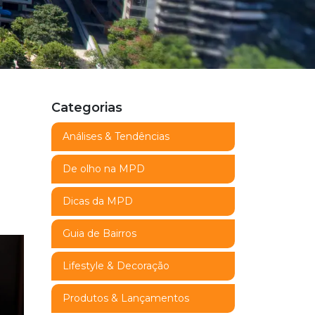
Categorias
Análises & Tendências
De olho na MPD
Dicas da MPD
Guia de Bairros
Lifestyle & Decoração
Produtos & Lançamentos