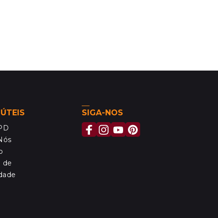
 ÚTEIS
SIGA-NOS
MPD
Nós
o
a de
idade